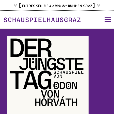
S
[
]
ENTDECKEN SIE
BÜHNEN GRAZ
die Welt der
k
i
p
t
o
c
o
n
t
e
n
t