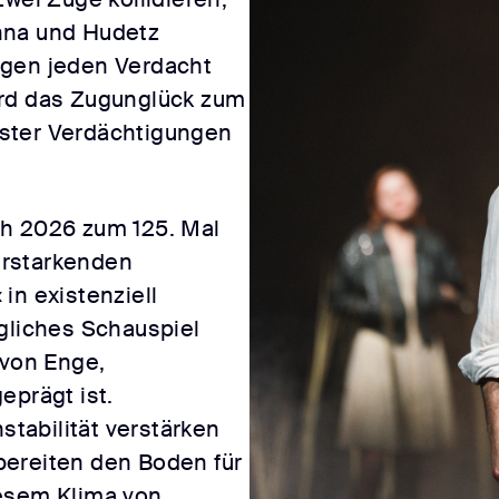
nna und Hudetz
agen jeden Verdacht
ird das Zugunglück zum
ster Verdächtigungen
ch 2026 zum 125. Mal
 erstarkenden
in existenziell
ngliches Schauspiel
 von Enge,
eprägt ist.
nstabilität verstärken
bereiten den Boden für
iesem Klima von