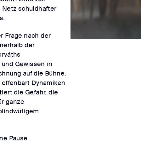
s Netz schuldhafter
s.
r Frage nach der
nerhalb der
orváths
 und Gewissen in
chnung auf die Bühne.
e offenbart Dynamiken
iert die Gefahr, die
ür ganze
 blindwütigem
ine Pause