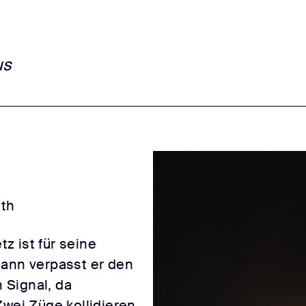
us
áth
z ist für seine
dann verpasst er den
 Signal, da
Zwei Züge kollidieren,