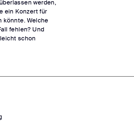
 überlassen werden,
e ein Konzert für
en könnte. Welche
all fehlen? Und
leicht schon
g