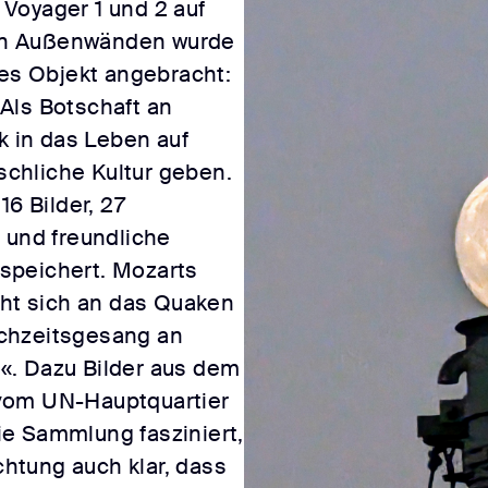
Voyager 1 und 2 auf
hren Außenwänden wurde
hes Objekt angebracht:
Als Botschaft an
k in das Leben auf
chliche Kultur geben.
16 Bilder, 27
 und freundliche
speichert. Mozarts
iht sich an das Quaken
chzeitsgesang an
«. Dazu Bilder aus dem
vom UN-Hauptquartier
e Sammlung fasziniert,
achtung auch klar, dass