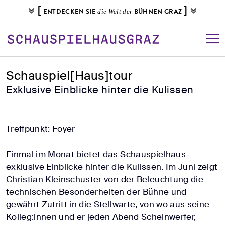
S
[
]
ENTDECKEN SIE
BÜHNEN GRAZ
die Welt der
k
i
p
t
o
Schauspiel[Haus]tour
c
Exklusive Einblicke hinter die Kulissen
o
n
t
Treffpunkt: Foyer
e
n
Einmal im Monat bietet das Schauspielhaus
t
exklusive Einblicke hinter die Kulissen. Im Juni zeigt
Christian Kleinschuster von der Beleuchtung die
technischen Besonderheiten der Bühne und
gewährt Zutritt in die Stellwarte, von wo aus seine
Kolleg:innen und er jeden Abend Scheinwerfer,