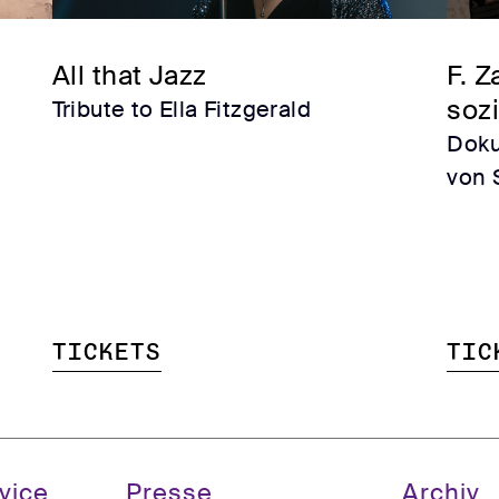
All that Jazz
F. Z
soz
Tribute to Ella Fitzgerald
Doku
von 
Niko
Erzä
Tickets
Tic
vice
Presse
Archiv