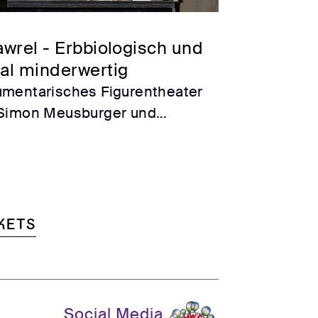
awrel - Erbbiologisch und
ial minderwertig
mentarisches Figurentheater
Simon Meusburger und
laus Habjan / basierend auf den
hlungen von Friedrich Zawrel
kets
Social Media