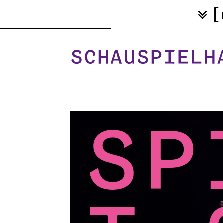
[
a
Sp