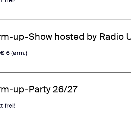
t frei!
m-up-Show hosted by Radio U
 € 6 (erm.)
m-up-Party 26/27
t frei!