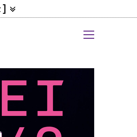
]
Z
ei