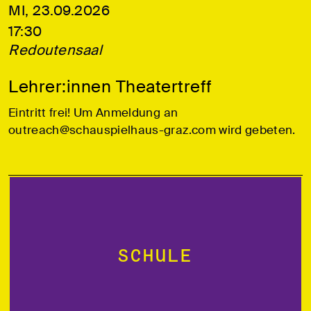
MI, 23.09.2026
17:30
Redoutensaal
Lehrer:innen Theatertreff
Eintritt frei! Um Anmeldung an
outreach@schauspielhaus-graz.com wird gebeten.
Schule