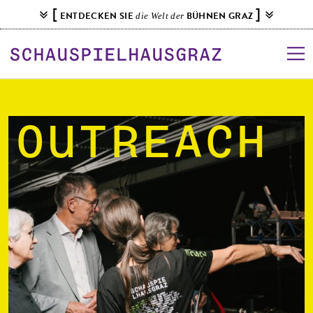
S
[
]
ENTDECKEN SIE
BÜHNEN GRAZ
die Welt der
k
i
p
t
o
c
o
Outreach
n
t
e
n
t