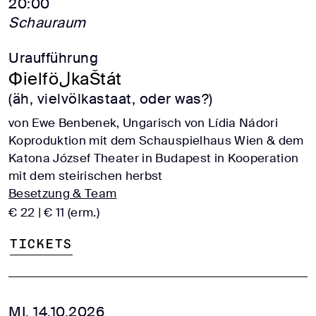
20:00
Schauraum
Uraufführung
ФielföلkaŠtát
(äh, vielvölkastaat, oder was?)
von Ewe Benbenek, Ungarisch von Lídia Nádori
Koproduktion mit dem Schauspielhaus Wien & dem
Katona József Theater in Budapest in Kooperation
mit dem steirischen herbst
Besetzung & Team
€ 22 | € 11 (erm.)
Tickets
MI, 14.10.2026