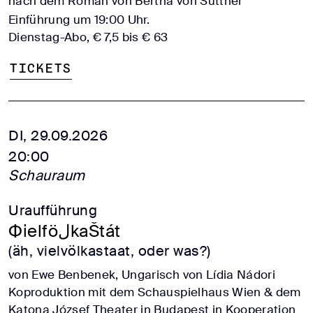
nach dem Roman von Bertha von Suttner
Einführung um 19:00 Uhr.
Dienstag-Abo, € 7,5 bis € 63
Tickets
DI, 29.09.2026
20:00
Schauraum
Uraufführung
ФielföلkaŠtát
(äh, vielvölkastaat, oder was?)
von Ewe Benbenek, Ungarisch von Lídia Nádori
Koproduktion mit dem Schauspielhaus Wien & dem
Katona József Theater in Budapest in Kooperation