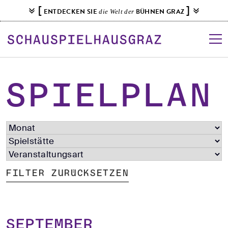
S
[
]
ENTDECKEN SIE
BÜHNEN GRAZ
die Welt der
k
i
p
t
o
c
Spielplan
o
n
t
e
n
t
Filter zurücksetzen
September