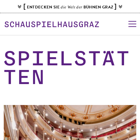
S
[
]
ENTDECKEN SIE
BÜHNEN GRAZ
die Welt der
k
i
p
t
o
c
Spielstät
o
n
ten
t
e
n
t