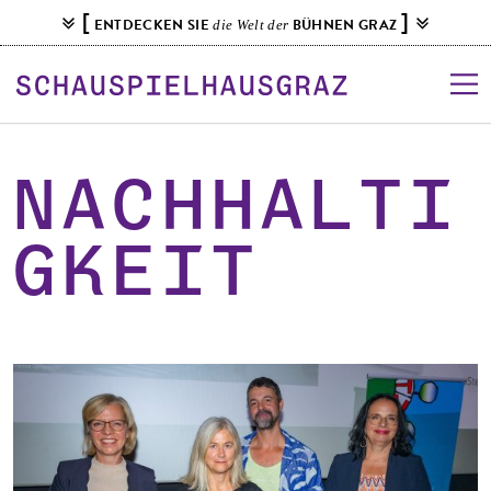
S
[
]
ENTDECKEN SIE
BÜHNEN GRAZ
die Welt der
k
i
p
t
o
c
Nachhalti
o
n
gkeit
t
e
n
t