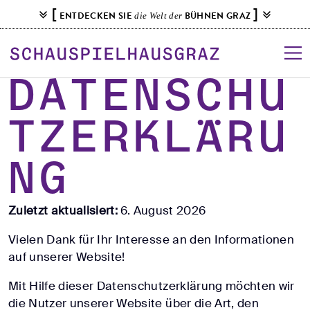
S
[
]
ENTDECKEN SIE
BÜHNEN GRAZ
die Welt der
k
i
p
t
Datenschu
o
c
tzerkläru
o
n
t
ng
e
n
Zuletzt aktualisiert:
6. August 2026
t
Vielen Dank für Ihr Interesse an den Informationen
auf unserer Website!
Mit Hilfe dieser Datenschutzerklärung möchten wir
die Nutzer unserer Website über die Art, den