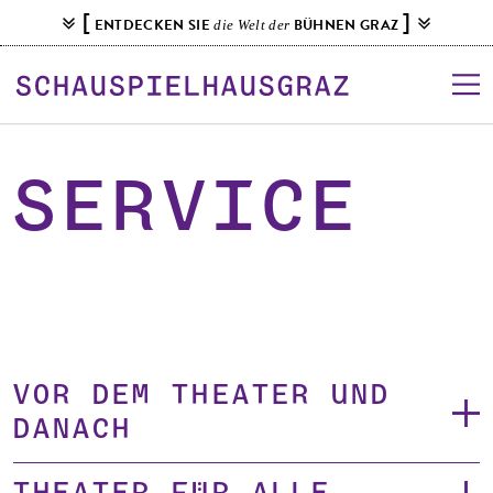
S
[
]
ENTDECKEN SIE
BÜHNEN GRAZ
die Welt der
k
i
p
t
o
c
Service
o
n
t
e
n
t
Vor dem Theater und
danach