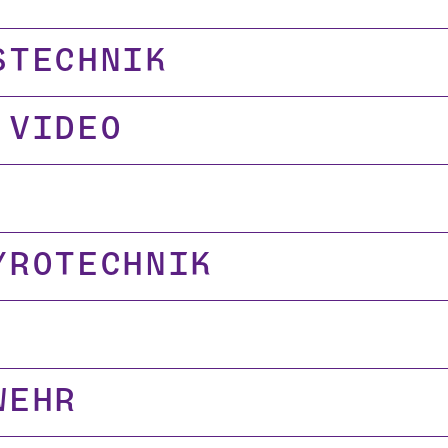
stechnik
 Video
yrotechnik
wehr