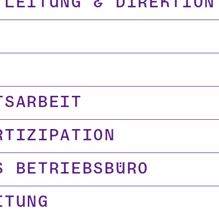
 Leitung & Direktion
tsarbeit
rtizipation
s Betriebsbüro
itung