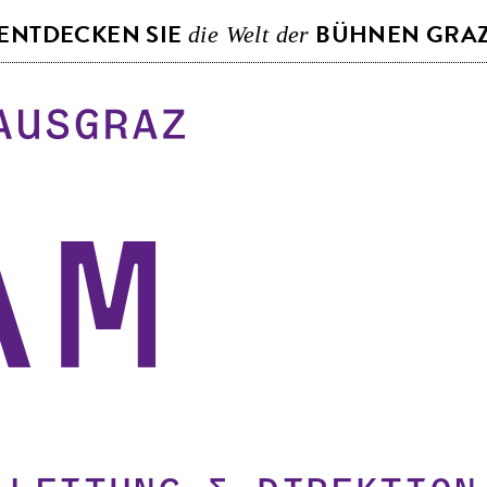
S
ENTDECKEN SIE
BÜHNEN GRA
die Welt der
k
i
p
t
o
c
o
am
n
t
e
n
t