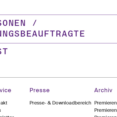
sonen /
ungsbeauftragte
st
vice
Presse
Archiv
akt
Presse- & Downloadbereich
Premiere
s
Premiere