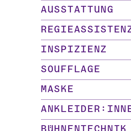
Ausstattung
Regieassisten
Inspizienz
Soufflage
Maske
Ankleider:inn
Bühnentechnik