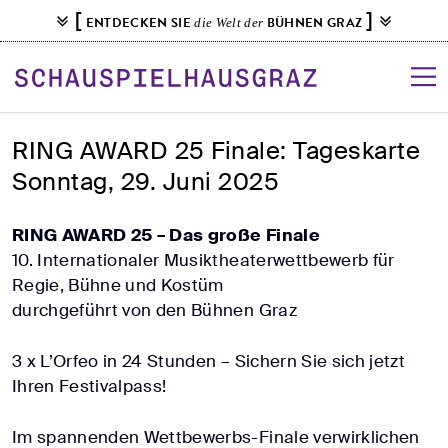
S
[
]
ENTDECKEN SIE
BÜHNEN GRAZ
die Welt der
k
i
p
t
o
RING AWARD 25 Finale: Tageskarte
c
Sonntag, 29. Juni 2025
o
n
RING AWARD 25 – Das große Finale
t
10. Internationaler Musiktheaterwettbewerb für
e
Regie, Bühne und Kostüm
n
durchgeführt von den Bühnen Graz
t
3 x L’Orfeo in 24 Stunden – Sichern Sie sich jetzt
Ihren Festivalpass!
Im spannenden Wettbewerbs-Finale verwirklichen