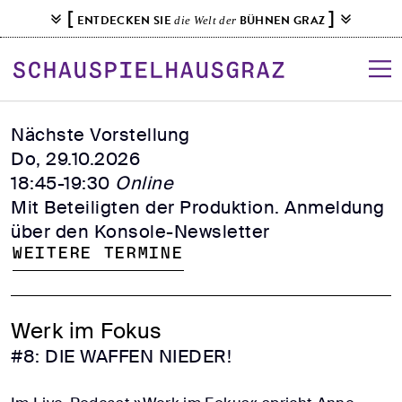
S
[
]
ENTDECKEN SIE
BÜHNEN GRAZ
die Welt der
k
i
p
t
o
Nächste Vorstellung
c
Do, 29.10.2026
o
18:45-19:30
Online
n
Mit Beteiligten der Produktion. Anmeldung
t
über den Konsole-Newsletter
e
Weitere Termine
n
t
Werk im Fokus
#8: DIE WAFFEN NIEDER!