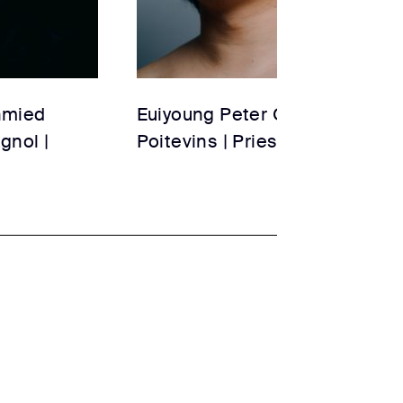
hmied
Euiyoung Peter Oh
gnol |
Poitevins | Priester 3