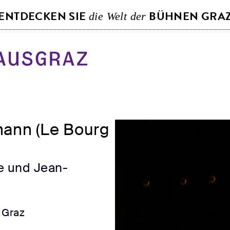
S
ENTDECKEN SIE
BÜHNEN GRA
die Welt der
k
i
p
t
o
c
o
mann (Le Bourg
n
t
e
e und Jean-
n
t
 Graz