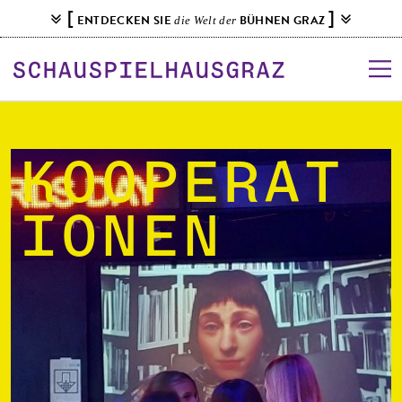
S
[
]
ENTDECKEN SIE
BÜHNEN GRAZ
die Welt der
k
i
p
t
o
c
o
Kooperat
n
t
ionen
e
n
t