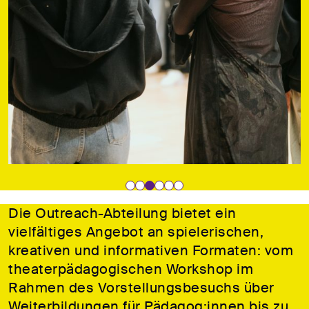
Die Outreach-Abteilung bietet ein
vielfältiges Angebot an spielerischen,
kreativen und informativen Formaten: vom
theaterpädagogischen Workshop im
Rahmen des Vorstellungsbesuchs über
Weiterbildungen für Pädagog:innen bis zu