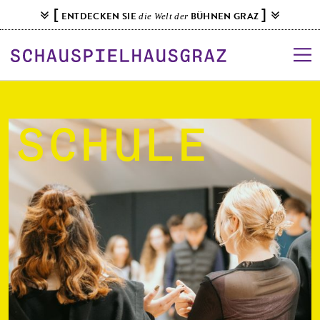
S
[
]
ENTDECKEN SIE
BÜHNEN GRAZ
die Welt der
k
i
p
t
o
c
o
Schule
n
t
e
n
t