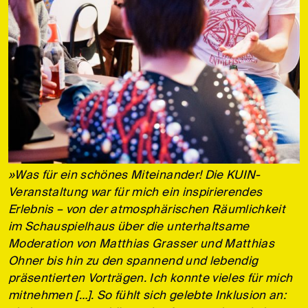
»Was für ein schönes Miteinander! Die KUIN-
Veranstaltung war für mich ein inspirierendes
Erlebnis – von der atmosphärischen Räumlichkeit
im Schauspielhaus über die unterhaltsame
Moderation von Matthias Grasser und Matthias
Ohner bis hin zu den spannend und lebendig
präsentierten Vorträgen. Ich konnte vieles für mich
mitnehmen […]. So fühlt sich gelebte Inklusion an: