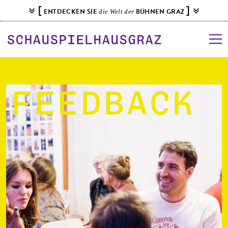
S
[
]
ENTDECKEN SIE
BÜHNEN GRAZ
die Welt der
k
i
p
t
o
c
o
Feedback
n
t
e
n
t