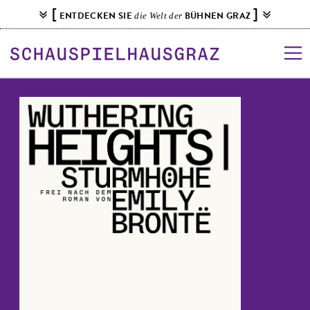
S
[
]
ENTDECKEN SIE
BÜHNEN GRAZ
die Welt der
k
i
p
t
o
c
o
n
t
e
n
t