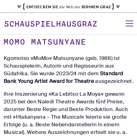
S
[
]
ENTDECKEN SIE
BÜHNEN GRAZ
die Welt der
k
i
p
t
o
MOMO MATSUNYANE
c
o
Kgomotso »MoMo« Matsunyane (geb. 1988) ist
n
Schauspielerin, Autorin und Regisseurin aus
t
Südafrika. Sie wurde 2023/24 mit dem
Standard
e
Bank Young Artist Award for Theatre
ausgezeichnet.
n
Ihre Inszenierung »Ka Lebitso La Moya« gewann
t
2025 bei den Naledi Theatre Awards fünf Preise,
darunter Beste Regie und Beste Produktion. Auch
mit »Hlakanyana – The Musical« feierte sie große
Erfolge (u. a. Beste Nebendarstellerin in einem
Musical). Weitere Auszeichnungen erhielt sie u. a.