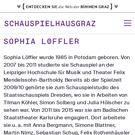
S
[
]
ENTDECKEN SIE
BÜHNEN GRAZ
die Welt der
k
i
p
t
o
SOPHIA LÖFFLER
c
o
Sophia Löffler wurde 1985 in Potsdam geboren. Von
n
2007 bis 2011 studierte sie Schauspiel an der
t
Leipziger Hochschule für Musik und Theater Felix
e
Mendelssohn-Bartholdy. Bereits ab der Spielzeit
n
2009/10 gehörte sie zum Schauspielstudio des
t
Staatsschauspiels Dresden, wo sie in Arbeiten von
Tilman Köhler, Simon Solberg und Julia Hölscher zu
sehen war. Von 2011 bis 2015 war sie am Badischen
Staatstheater Karlsruhe engagiert. Dort arbeitete
sie u. a. mit Anna Bergmann, Simone Blattner,
Martin Nimz, Sebastian Schug, Felix Rothenhäusler