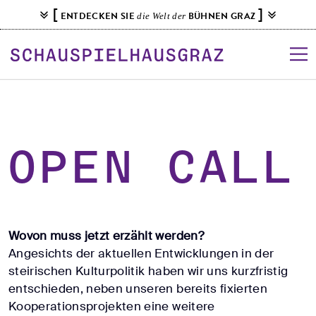
S
[
]
ENTDECKEN SIE
BÜHNEN GRAZ
die Welt der
k
i
p
t
o
c
o
n
Open call
t
e
n
t
Wovon muss jetzt erzählt werden?
Angesichts der aktuellen Entwicklungen in der
steirischen Kulturpolitik haben wir uns kurzfristig
entschieden, neben unseren bereits fixierten
Kooperationsprojekten eine weitere