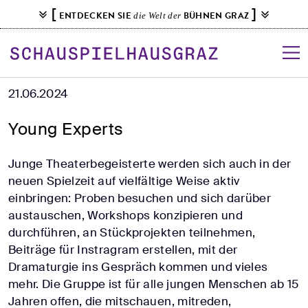
S
[
]
ENTDECKEN SIE
BÜHNEN GRAZ
die Welt der
k
i
p
t
o
21.06.2024
c
Young Experts
o
n
t
Junge Theaterbegeisterte werden sich auch in der
e
neuen Spielzeit auf vielfältige Weise aktiv
n
einbringen: Proben besuchen und sich darüber
t
austauschen, Workshops konzipieren und
durchführen, an Stückprojekten teilnehmen,
Beiträge für Instragram erstellen, mit der
Dramaturgie ins Gespräch kommen und vieles
mehr. Die Gruppe ist für alle jungen Menschen ab 15
Jahren offen, die mitschauen, mitreden,