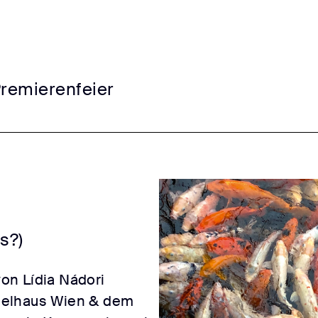
Premierenfeier
s?)
on Lídia Nádori
ielhaus Wien & dem