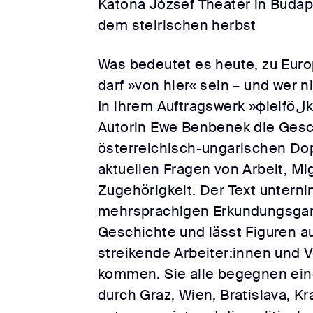
Katona József Theater in Budap
dem steirischen herbst
Was bedeutet es heute, zu Eur
darf »von hier« sein – und wer n
In ihrem Auftragswerk »фielföلkaŠtát« verbindet die
Autorin Ewe Benbenek die Gesc
österreichisch-ungarischen Do
aktuellen Fragen von Arbeit, Mi
Zugehörigkeit. Der Text untern
mehrsprachigen Erkundungsgan
Geschichte und lässt Figuren a
streikende Arbeiter:innen und V
kommen. Sie alle begegnen ein
durch Graz, Wien, Bratislava, K