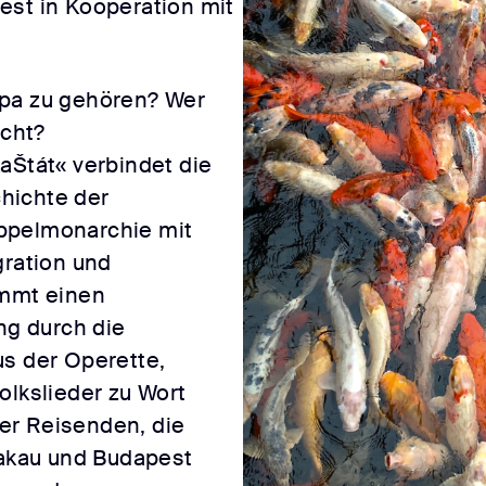
est in Kooperation mit
opa zu gehören? Wer
icht?
hichte der
ppelmonarchie mit
gration und
immt einen
g durch die
us der Operette,
olkslieder zu Wort
er Reisenden, die
rakau und Budapest