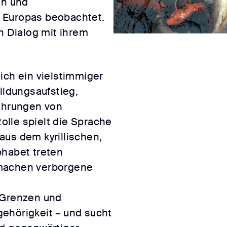
en und
 Europas beobachtet.
en Dialog mit ihrem
ich ein vielstimmiger
Bildungsaufstieg,
fahrungen von
lle spielt die Sprache
aus dem kyrillischen,
phabet treten
 machen verborgene
ehörigkeit – und sucht