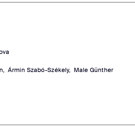
ova
n,
Ármin Szabó-Székely,
Male Günther