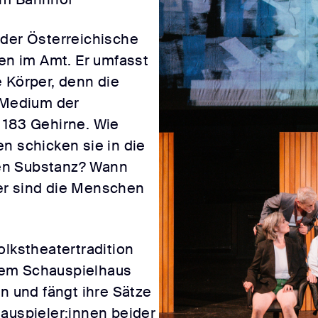
 der Österreichische
ren im Amt. Er umfasst
 Körper, denn die
d Medium der
 183 Gehirne. Wie
n schicken sie in die
en Substanz? Wann
er sind die Menschen
olkstheatertradition
dem Schauspielhaus
en und fängt ihre Sätze
hauspieler:innen beider