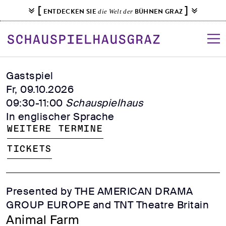
S
[
]
ENTDECKEN SIE
BÜHNEN GRAZ
die Welt der
k
i
p
t
o
Gastspiel
c
Fr, 09.10.2026
o
09:30-11:00
Schauspielhaus
n
In englischer Sprache
t
Weitere Termine
e
n
Tickets
t
Presented by THE AMERICAN DRAMA
GROUP EUROPE and TNT Theatre Britain
Animal Farm