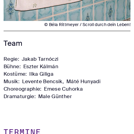
© Béla Rittmeyer / Scroll durch dein Leben!
Team
Regie:
Jakab Tarnóczi
Bühne:
Eszter Kálmán
Kostüme:
Ilka Giliga
Musik:
Levente Bencsik,
Máté Hunyadi
Choreographie:
Emese Cuhorka
Dramaturgie:
Male Günther
TERMINE