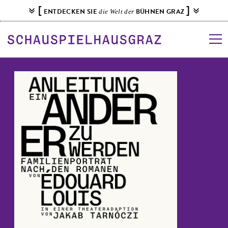
S
[
]
ENTDECKEN SIE
BÜHNEN GRAZ
die Welt der
k
i
p
t
o
c
o
n
t
e
n
t