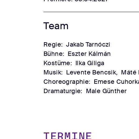
Team
Regie:
Jakab Tarnóczi
Bühne:
Eszter Kálmán
Kostüme:
Ilka Giliga
Musik:
Levente Bencsik,
Máté 
Choreographie:
Emese Cuhork
Dramaturgie:
Male Günther
TERMINE