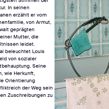
htigsten Stimmen der
ur. In seinen
anen erzählt er vom
nenfamilie, von Armut,
walt geprägten
iner Mutter, die
tnissen leidet.
al beleuchtet Louis
eld von sozialer
tbehauptung. Seine
 wie Herkunft,
le Orientierung
fliktreich der Weg sein
chen Zuschreibungen zu