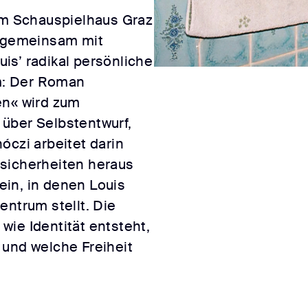
 am Schauspielhaus Graz
i gemeinsam mit
is’ radikal persönliche
m: Der Roman
en« wird zum
über Selbstentwurf,
óczi arbeitet darin
sicherheiten heraus
in, in denen Louis
entrum stellt. Die
ie Identität entsteht,
 und welche Freiheit