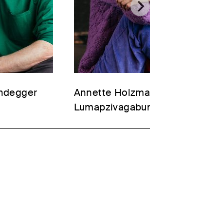
indegger
Annette Holzmann
Lumapzivagabundus