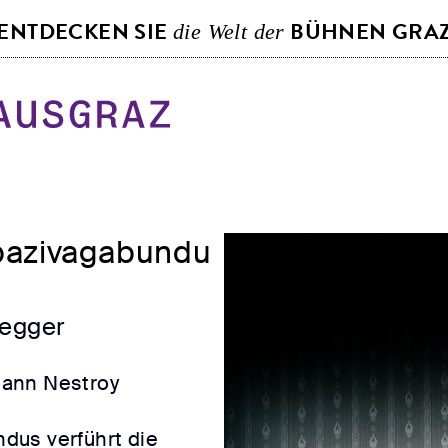
S
ENTDECKEN SIE
BÜHNEN GRA
die Welt der
k
i
p
t
o
c
o
pazivagabundu
n
t
e
zegger
n
t
hann Nestroy
dus verführt die