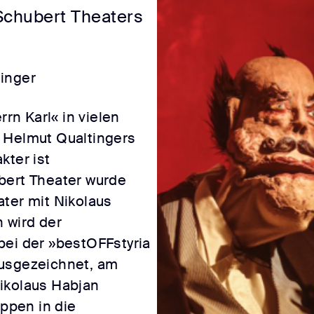
Schubert Theaters
inger
n Karl« in vielen
 Helmut Qualtingers
kter ist
bert Theater wurde
ater mit Nikolaus
 wird der
bei der »bestOFFstyria
ausgezeichnet, am
ikolaus Habjan
uppen in die