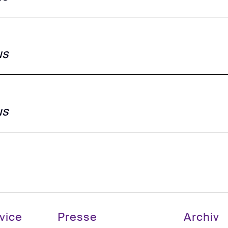
us
us
vice
Presse
Archiv