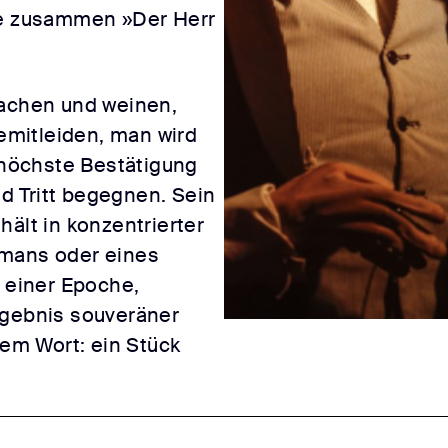
le zusammen »Der Herr
lachen und weinen,
mitleiden, man wird
s höchste Bestätigung
und Tritt begegnen. Sein
hält in konzentrierter
omans oder eines
s einer Epoche,
rgebnis souveräner
nem Wort: ein Stück