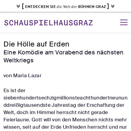
S
[
]
ENTDECKEN SIE
BÜHNEN GRAZ
die Welt der
k
i
p
t
o
Die Hölle auf Erden
c
Eine Komödie am Vorabend des nächsten
o
Weltkriegs
n
t
von Maria Lazar
e
n
Es ist der
t
siebenhundertsechzigmillionsteachthundertneunun
ddreißigtausendste Jahrestag der Erschaffung der
Welt, doch im Himmel herrscht nicht gerade
Feierlaune. Gott will von den Menschen nichts mehr
wissen, seit auf der Erde Unfrieden herrscht und nur