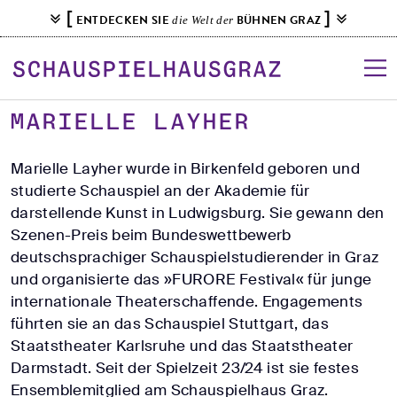
S
[
]
ENTDECKEN SIE
BÜHNEN GRAZ
die Welt der
k
i
p
t
o
MARIELLE LAYHER
c
o
Marielle Layher wurde in Birkenfeld geboren und
n
studierte Schauspiel an der Akademie für
t
darstellende Kunst in Ludwigsburg. Sie gewann den
e
Szenen-Preis beim Bundeswettbewerb
n
deutschsprachiger Schauspielstudierender in Graz
t
und organisierte das »FURORE Festival« für junge
internationale Theaterschaffende. Engagements
führten sie an das Schauspiel Stuttgart, das
Staatstheater Karlsruhe und das Staatstheater
Darmstadt. Seit der Spielzeit 23/24 ist sie festes
Ensemblemitglied am Schauspielhaus Graz.