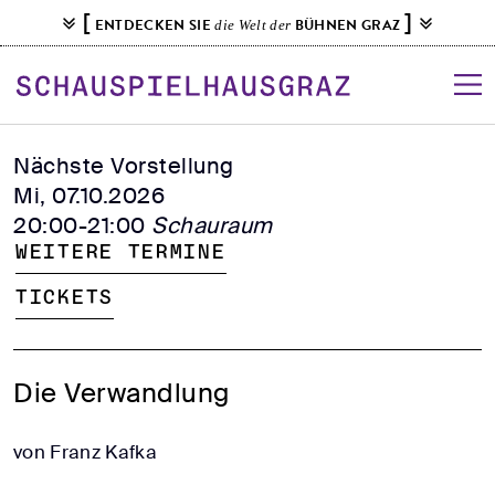
S
[
]
ENTDECKEN SIE
BÜHNEN GRAZ
die Welt der
k
i
p
t
o
Nächste Vorstellung
c
Mi, 07.10.2026
o
20:00-21:00
Schauraum
n
Weitere Termine
t
e
Tickets
n
t
Die Verwandlung
von Franz Kafka