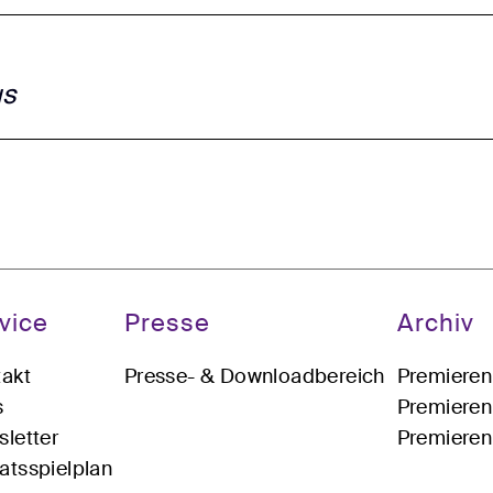
us
vice
Presse
Archiv
akt
Presse- & Downloadbereich
Premiere
s
Premiere
letter
Premiere
tsspielplan