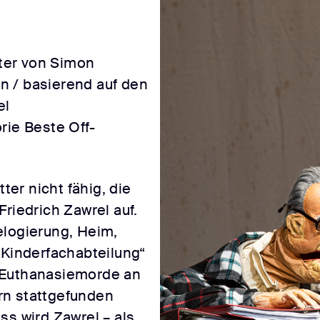
ter von Simon
n / basierend auf den
el
rie Beste Off-
tter nicht fähig, die
Friedrich Zawrel auf.
elogierung, Heim,
„Kinderfachabteilung“
 Euthanasiemorde an
rn stattgefunden
ss wird Zawrel – als