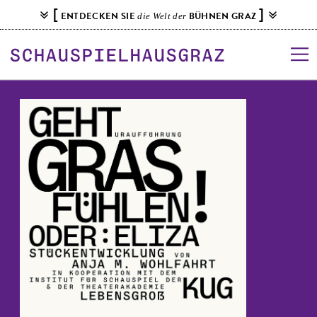
S
[
]
ENTDECKEN SIE
BÜHNEN GRAZ
die Welt der
k
i
p
t
o
c
o
n
t
e
n
t