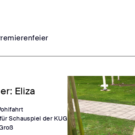
Premierenfeier
r: Eliza
ohlfahrt
 für Schauspiel der KUG
sGroß