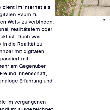
 dient im Internet als
igitalen Raum zu
© Fr
len Welt« zu verbinden,
l, realitätsfern oder
ickt ist. Doch was
 in die Realität zu
nnbar mit digitalen
passiert mit
mehr am Gegenüber
Freund:innenschaft,
 analoge Erfahrung und
?
 die im vergangenen
pendium ausgezeichnet