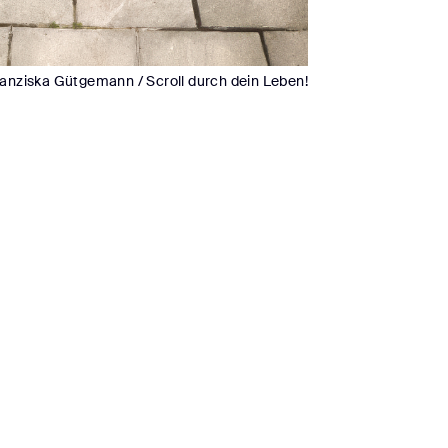
anziska Gütgemann / Scroll durch dein Leben!