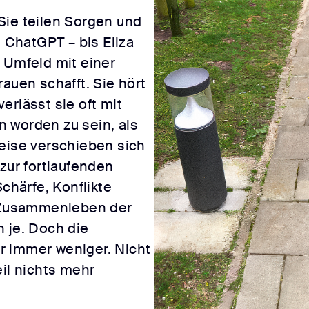
Sie teilen Sorgen und
d ChatGPT – bis Eliza
 Umfeld mit einer
auen schafft. Sie hört
erlässt sie oft mit
 worden zu sein, als
Leise verschieben sich
 zur fortlaufenden
Schärfe, Konflikte
s Zusammenleben der
 je. Doch die
r immer weniger. Nicht
eil nichts mehr