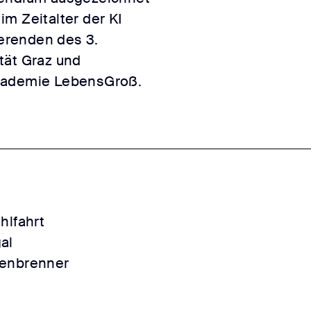
m Zeitalter der KI
erenden des 3.
tät Graz und
akademie LebensGroß.
hlfahrt
al
enbrenner