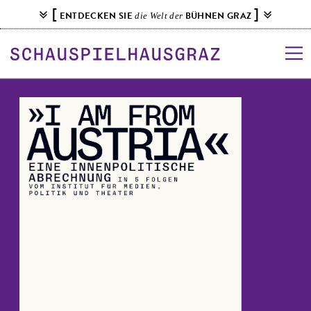
S
[
]
ENTDECKEN SIE
BÜHNEN GRAZ
die Welt der
k
i
p
t
o
c
o
n
t
e
n
t