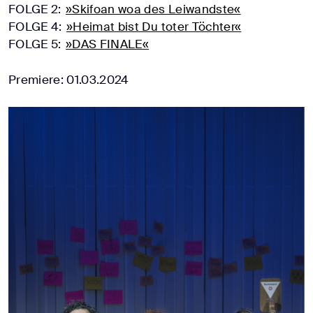
FOLGE 2:
»Skifoan woa des Leiwandste«
FOLGE 4:
»Heimat bist Du toter Töchter«
FOLGE 5:
»DAS FINALE«
Premiere: 01.03.2024