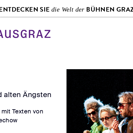
S
ENTDECKEN SIE
BÜHNEN GRA
die Welt der
k
i
p
t
o
c
o
n
t
e
d alten Ängsten
n
t
mit Texten von
hechow