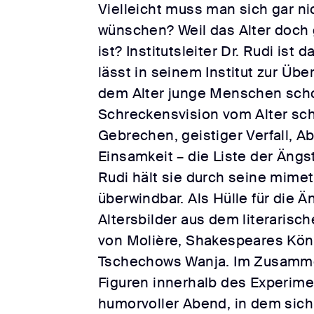
Vielleicht muss man sich gar ni
wünschen? Weil das Alter doch 
ist? Institutsleiter Dr. Rudi ist
lässt in seinem Institut zur Üb
dem Alter junge Menschen scho
Schreckensvision vom Alter sch
Gebrechen, geistiger Verfall, A
Einsamkeit – die Liste der Ängst
Rudi hält sie durch seine mime
überwindbar. Als Hülle für die 
Altersbilder aus dem literarisc
von Molière, Shakespeares Kön
Tschechows Wanja. Im Zusammen
Figuren innerhalb des Experimen
humorvoller Abend, in dem sich