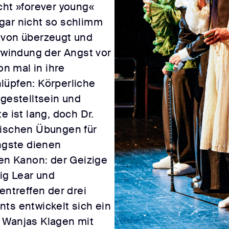
cht »forever young«
gar nicht so schlimm
 davon überzeugt und
erwindung der Angst vor
n mal in ihre
lüpfen: Körperliche
bgestelltsein und
e ist lang, doch Dr.
tischen Übungen für
Ängste dienen
hen Kanon: der Geizige
ig Lear und
treffen der drei
ts entwickelt sich ein
 Wanjas Klagen mit