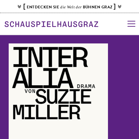
S
[
]
ENTDECKEN SIE
BÜHNEN GRAZ
die Welt der
k
i
p
t
o
c
o
n
t
e
n
t