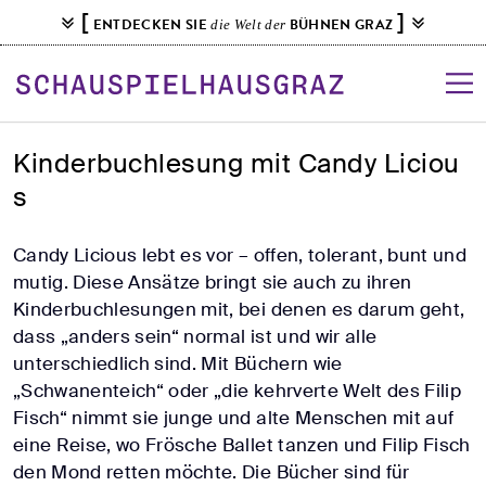
S
[
]
ENTDECKEN SIE
BÜHNEN GRAZ
die Welt der
k
i
p
t
o
Kinderbuchlesung mit Candy Liciou
c
s
o
n
Candy Licious lebt es vor – offen, tolerant, bunt und
t
mutig. Diese Ansätze bringt sie auch zu ihren
e
Kinderbuchlesungen mit, bei denen es darum geht,
n
dass „anders sein“ normal ist und wir alle
t
unterschiedlich sind. Mit Büchern wie
„Schwanenteich“ oder „die kehrverte Welt des Filip
Fisch“ nimmt sie junge und alte Menschen mit auf
eine Reise, wo Frösche Ballet tanzen und Filip Fisch
den Mond retten möchte. Die Bücher sind für