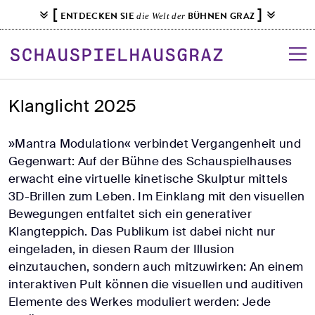
S
[
]
ENTDECKEN SIE
BÜHNEN GRAZ
die Welt der
k
i
p
t
o
Klanglicht 2025
c
o
»Mantra Modulation« verbindet Vergangenheit und
n
Gegenwart: Auf der Bühne des Schauspielhauses
t
erwacht eine virtuelle kinetische Skulptur mittels
e
3D-Brillen zum Leben. Im Einklang mit den visuellen
n
Bewegungen entfaltet sich ein generativer
t
Klangteppich. Das Publikum ist dabei nicht nur
eingeladen, in diesen Raum der Illusion
einzutauchen, sondern auch mitzuwirken: An einem
interaktiven Pult können die visuellen und auditiven
Elemente des Werkes moduliert werden: Jede