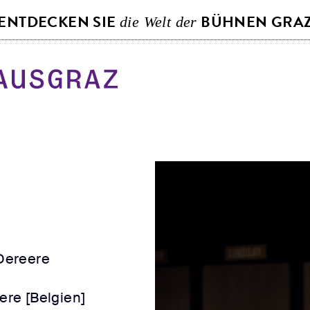
S
ENTDECKEN SIE
BÜHNEN GRA
die Welt der
k
i
p
t
o
c
o
n
t
e
n
t
Dereere
re [Belgien]