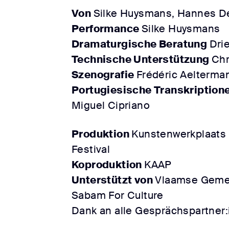
Von
Silke Huysmans, Hannes D
Performance
Silke Huysmans
Dramaturgische Beratung
Dri
Technische Unterstützung
Chr
Szenografie
Frédéric Aelterma
Portugiesische Transkription
Miguel Cipriano
Produktion
Kunstenwerkplaats 
Festival
Koproduktion
KAAP
Unterstützt von
Vlaamse Geme
Sabam For Culture
Dank an alle Gesprächspartner