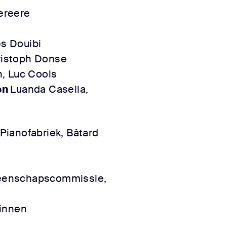
ereere
es Douibi
istoph Donse
n, Luc Cools
en
Luanda Casella,
Pianofabriek, Bâtard
enschapscommissie,
:innen