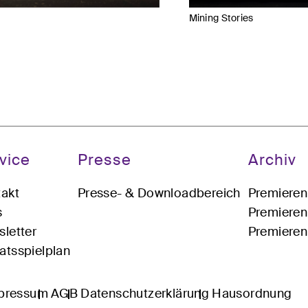
Mining Stories
vice
Presse
Archiv
akt
Presse- & Downloadbereich
Premiere
s
Premiere
letter
Premiere
tsspielplan
pressum
AGB
Datenschutzerklärung
Hausordnung