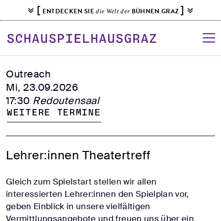
S
[
]
ENTDECKEN SIE
BÜHNEN GRAZ
die Welt der
k
i
p
t
o
Outreach
c
Mi, 23.09.2026
o
17:30
Redoutensaal
n
Weitere Termine
t
e
n
Lehrer:innen Theatertreff
t
Gleich zum Spielstart stellen wir allen
interessierten Lehrer:innen den Spielplan vor,
geben Einblick in unsere vielfältigen
Vermittlungsangebote und freuen uns über ein