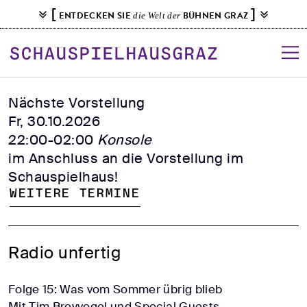
S
[
]
ENTDECKEN SIE
BÜHNEN GRAZ
die Welt der
k
i
p
t
o
Nächste Vorstellung
c
Fr, 30.10.2026
o
22:00-02:00
Konsole
n
im Anschluss an die Vorstellung im
t
Schauspielhaus!
e
Weitere Termine
n
t
Radio unfertig
Folge 15: Was vom Sommer übrig blieb
Mit Tim Breyvogel und Special Guests