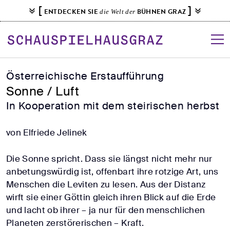
S
[
]
ENTDECKEN SIE
BÜHNEN GRAZ
die Welt der
k
i
p
t
o
Österreichische Erstaufführung
c
Sonne / Luft
o
In Kooperation mit dem steirischen herbst
n
t
von Elfriede Jelinek
e
n
Die Sonne spricht. Dass sie längst nicht mehr nur
t
anbetungswürdig ist, offenbart ihre rotzige Art, uns
Menschen die Leviten zu lesen. Aus der Distanz
wirft sie einer Göttin gleich ihren Blick auf die Erde
und lacht ob ihrer – ja nur für den menschlichen
Planeten zerstörerischen – Kraft.