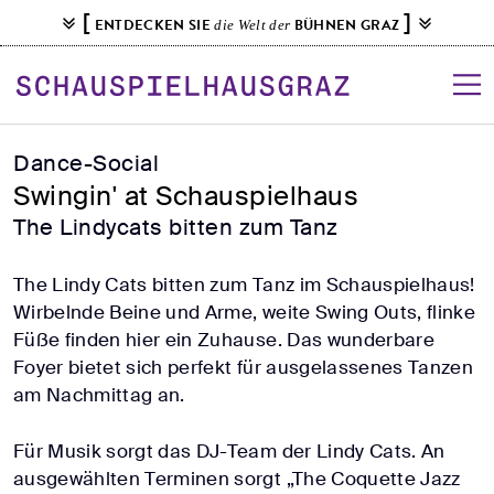
S
[
]
ENTDECKEN SIE
BÜHNEN GRAZ
die Welt der
k
i
p
t
o
Dance-Social
c
Swingin' at Schauspielhaus
o
The Lindycats bitten zum Tanz
n
t
The Lindy Cats bitten zum Tanz im Schauspielhaus!
e
Wirbelnde Beine und Arme, weite Swing Outs, flinke
n
Füße finden hier ein Zuhause. Das wunderbare
t
Foyer bietet sich perfekt für ausgelassenes Tanzen
am Nachmittag an.
Für Musik sorgt das DJ-Team der Lindy Cats. An
ausgewählten Terminen sorgt „The Coquette Jazz