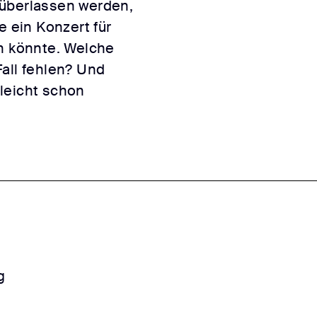
 überlassen werden,
e ein Konzert für
en könnte. Welche
all fehlen? Und
leicht schon
g