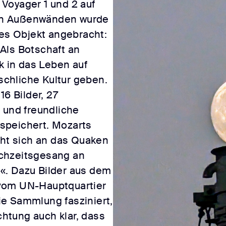
Voyager 1 und 2 auf
hren Außenwänden wurde
hes Objekt angebracht:
Als Botschaft an
k in das Leben auf
chliche Kultur geben.
16 Bilder, 27
 und freundliche
speichert. Mozarts
iht sich an das Quaken
chzeitsgesang an
«. Dazu Bilder aus dem
vom UN-Hauptquartier
e Sammlung fasziniert,
achtung auch klar, dass