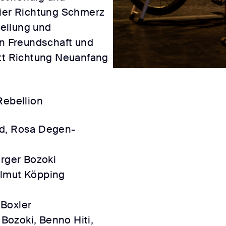
vier Richtung Schmerz
eilung und
 Freundschaft und
itt Richtung Neuanfang
Rebellion
nd, Rosa Degen-
rger Bozoki
elmut Köpping
Boxler
Bozoki, Benno Hiti,