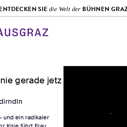
S
ENTDECKEN SIE
BÜHNEN GRA
die Welt der
k
i
p
t
o
c
o
n
nie gerade jetz
t
e
n
dirndln
t
 und ein radikaler
r Knie führt Frau