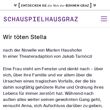
S
[
]
ENTDECKEN SIE
BÜHNEN GRAZ
die Welt der
k
i
p
t
o
Wir töten Stella
c
o
nach der Novelle von Marlen Haushofer
n
In einer Theateradaption von Jakab Tarnóczi
t
e
Eine Frau steht am Fenster und denkt nach – über
n
sich, über ihre Familie und vor allem über die
t
Ursachen eines tragischen Vorfalls, der die bis
dahin sorgfältig gehütete Ruhe und Ordnung ihres
Lebens für immer zerstört hat. Während nach
außen alles weiter seinen gewohnten Gang geht,
versucht Anna, sich Aufschluss darüber zu geben,