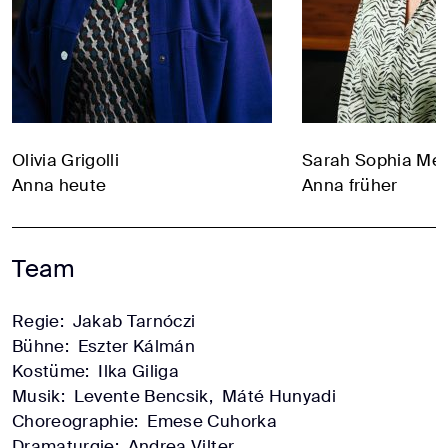
Olivia Grigolli
Sarah Sophia Me
Anna heute
Anna früher
Team
Regie:
Jakab Tarnóczi
Bühne:
Eszter Kálmán
Kostüme:
Ilka Giliga
Musik:
Levente Bencsik,
Máté Hunyadi
Choreographie:
Emese Cuhorka
Dramaturgie:
Andrea Vilter