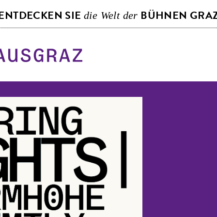
S
ENTDECKEN SIE
BÜHNEN GRA
die Welt der
k
i
p
t
o
c
o
n
t
e
n
t