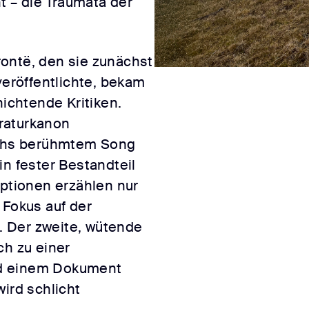
 – die Traumata der
ontë, den sie zunächst
röffentlichte, bekam
nichtende Kritiken.
eraturkanon
shs berühmtem Song
in fester Bestandteil
aptionen erzählen nur
 Fokus auf der
 Der zweite, wütende
ch zu einer
nd einem Dokument
wird schlicht