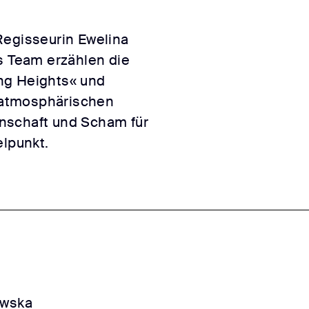
Regisseurin Ewelina
s Team erzählen die
ng Heights« und
, atmosphärischen
nschaft und Scham für
elpunkt.
owska