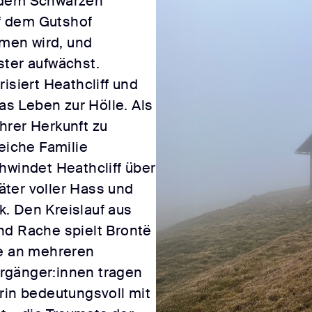
 dem Schwarzen
uf dem Gutshof
men wird, und
ster aufwächst.
isiert Heathcliff und
s Leben zur Hölle. Als
hrer Herkunft zu
reiche Familie
hwindet Heathcliff über
ter voller Hass und
. Den Kreislauf aus
nd Rache spielt Brontë
ie an mehreren
rgänger:innen tragen
rin bedeutungsvoll mit