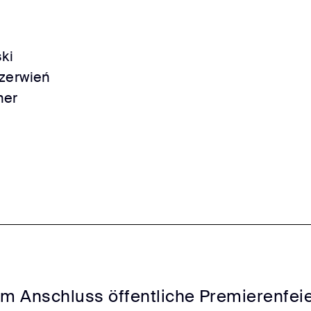
ki
zerwień
her
Im Anschluss öffentliche Premierenfei